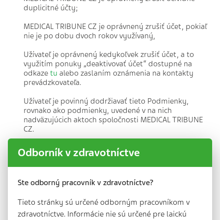
duplicitné účty;
MEDICAL TRIBUNE CZ je oprávnený zrušiť účet, pokiaľ
nie je po dobu dvoch rokov využívaný,
Užívateľ je oprávnený kedykoľvek zrušiť účet, a to
využitím ponuky „deaktivovať účet“ dostupné na
odkaze
tu
alebo zaslaním oznámenia na kontakty
prevádzkovateľa.
Užívateľ je povinný dodržiavať tieto Podmienky,
rovnako ako podmienky, uvedené v na nich
nadväzujúcich aktoch spoločnosti MEDICAL TRIBUNE
CZ.
Akékoľvek prejavy, konanie a pod., užívateľa v
Odborník v zdravotníctve
súvislosti s jeho účtom nesmie svojou formou či
obsahom akýmkoľvek spôsobom porušovať či
ohrozovať všeobecne prijímané pravidlá spoločenskej
Ste odborný pracovník v zdravotníctve?
morálky, občianskeho spolužitia, dobrých mravov
alebo všeobecne záväzných právnych predpisov, ani
Tieto stránky sú určené odborným pracovníkom v
obsahovať náboženský či politický podtext. Súčasne
tieto nesmú mať vulgárny, rasistický alebo iný
zdravotníctve. Informácie nie sú určené pre laickú