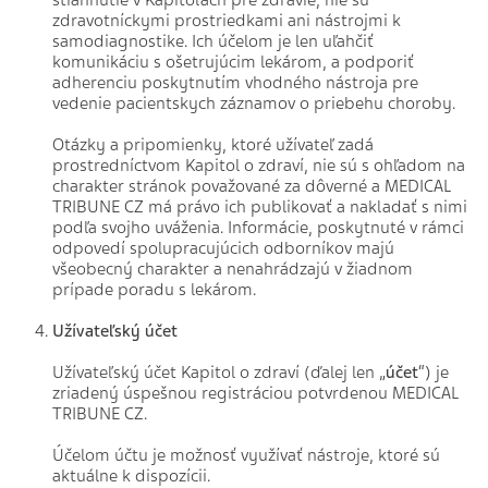
stiahnutie v Kapitolách pre zdravie, nie sú
zdravotníckymi prostriedkami ani nástrojmi k
samodiagnostike. Ich účelom je len uľahčiť
komunikáciu s ošetrujúcim lekárom, a podporiť
adherenciu poskytnutím vhodného nástroja pre
vedenie pacientskych záznamov o priebehu choroby.
Otázky a pripomienky, ktoré užívateľ zadá
prostredníctvom Kapitol o zdraví, nie sú s ohľadom na
charakter stránok považované za dôverné a MEDICAL
TRIBUNE CZ má právo ich publikovať a nakladať s nimi
podľa svojho uváženia. Informácie, poskytnuté v rámci
odpovedí spolupracujúcich odborníkov majú
všeobecný charakter a nenahrádzajú v žiadnom
prípade poradu s lekárom.
Užívateľský účet
Užívateľský účet Kapitol o zdraví (ďalej len „
účet
“) je
zriadený úspešnou registráciou potvrdenou MEDICAL
TRIBUNE CZ.
Účelom účtu je možnosť využívať nástroje, ktoré sú
aktuálne k dispozícii.