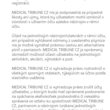
registrácii.
MEDICAL TRIBUNE CZ nie je zodpovedná za prípadné
škody ani ujmy, ktoré by užívateľom mohli vzniknúť v
súvislosti s užívaním účtu a/alebo nástrojov v rámci
účtu.
Účasť na jednotlivých nástrojoch/sekciách v rámci účtu,
ani prípadné vyhlásené odmeny z uvedeného plynúce
nie je možné vymáhať právnou cestou ani alternatívne
plniť v peniazoch. MEDICAL TRIBUNE CZ je oprávnený
obmedziť možnosť účasti užívateľov na jednotlivých
aktivitách, akciách, výhodách a pod.
MEDICAL TRIBUNE CZ si vyhradzuje právo rozhodnúť o
všetkých sporných otázkach, týkajúcich sa účtov podľa
vlastného uváženia.
MEDICAL TRIBUNE CZ si vyhradzuje právo zrušiť účty
užívateľov, u ktorých bude mať oprávnené podozrenie
na spáchanie akéhokoľvek podvodného či nekalého
správania vo vzťahu ku spoločnosti MEDICAL TRIBUNE
CZ, partnerom a nástrojom (vrátane jednotlivých