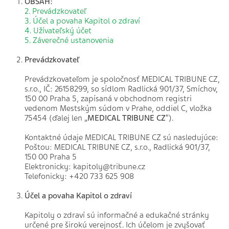
OBSAH:
2. Prevádzkovateľ
3. Účel a povaha Kapitol o zdraví
4. Užívateľský účet
5. Záverečné ustanovenia
Prevádzkovateľ
Prevádzkovateľom je spoločnosť MEDICAL TRIBUNE CZ,
s.r.o., IČ: 26158299, so sídlom Radlická 901/37, Smíchov,
150 00 Praha 5, zapísaná v obchodnom registri
vedenom Mestským súdom v Prahe, oddiel C, vložka
75454 (ďalej len „
MEDICAL TRIBUNE CZ
“).
Kontaktné údaje MEDICAL TRIBUNE CZ sú nasledujúce:
Poštou: MEDICAL TRIBUNE CZ, s.r.o., Radlická 901/37,
150 00 Praha 5
Elektronicky: kapitoly@tribune.cz
Telefonicky: +420 733 625 908
Účel a povaha Kapitol o zdraví
Kapitoly o zdraví sú informačné a edukačné stránky
určené pre širokú verejnosť. Ich účelom je zvyšovať