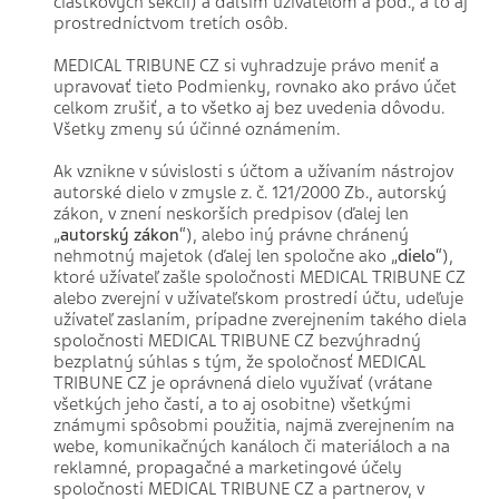
čiastkových sekcií) a ďalším užívateľom a pod., a to aj
prostredníctvom tretích osôb.
MEDICAL TRIBUNE CZ si vyhradzuje právo meniť a
upravovať tieto Podmienky, rovnako ako právo účet
celkom zrušiť, a to všetko aj bez uvedenia dôvodu.
Všetky zmeny sú účinné oznámením.
Ak vznikne v súvislosti s účtom a užívaním nástrojov
autorské dielo v zmysle z. č. 121/2000 Zb., autorský
zákon, v znení neskorších predpisov (ďalej len
„
autorský zákon
“), alebo iný právne chránený
nehmotný majetok (ďalej len spoločne ako „
dielo
“),
ktoré užívateľ zašle spoločnosti MEDICAL TRIBUNE CZ
alebo zverejní v užívateľskom prostredí účtu, udeľuje
užívateľ zaslaním, prípadne zverejnením takého diela
spoločnosti MEDICAL TRIBUNE CZ bezvýhradný
bezplatný súhlas s tým, že spoločnosť MEDICAL
TRIBUNE CZ je oprávnená dielo využívať (vrátane
všetkých jeho častí, a to aj osobitne) všetkými
známymi spôsobmi použitia, najmä zverejnením na
webe, komunikačných kanáloch či materiáloch a na
reklamné, propagačné a marketingové účely
spoločnosti MEDICAL TRIBUNE CZ a partnerov, v