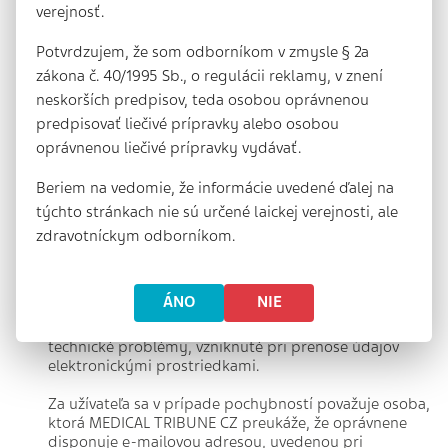
všeobecne neprijateľný obsah oznámenia.
verejnosť.
Užívateľ je povinný chrániť prístupové údaje ku svojmu
Potvrdzujem, že som odborníkom v zmysle § 2a
účtu, neposkytovať ich a ani inak nesprístupňovať
zákona č. 40/1995 Sb., o regulácii reklamy, v znení
tretím osobám.
neskorších predpisov, teda osobou oprávnenou
Užívateľ je povinný jednať tak, aby nedošlo v súvislosti
predpisovať liečivé prípravky alebo osobou
s jeho účtom (vrátane jeho prejavov a akéhokoľvek
oprávnenou liečivé prípravky vydávať.
správania) k porušeniu práv tretích osôb (najmä práv
autorských, licenčných a pod.).
Beriem na vedomie, že informácie uvedené ďalej na
týchto stránkach nie sú určené laickej verejnosti, ale
Užívateľ nie je oprávnený akokoľvek ďalej šíriť obsah
Kapitol zdravia.
zdravotníckym odborníkom.
Práva k prístupu do účtu sú neprevoditeľné a nemôžu
byť predmetom dedičného práva.
ÁNO
NIE
MEDICAL TRIBUNE CZ nie je zodpovedná za akékoľvek
technické problémy, vzniknuté pri prenose údajov
elektronickými prostriedkami.
Za užívateľa sa v prípade pochybností považuje osoba,
ktorá MEDICAL TRIBUNE CZ preukáže, že oprávnene
disponuje e-mailovou adresou, uvedenou pri