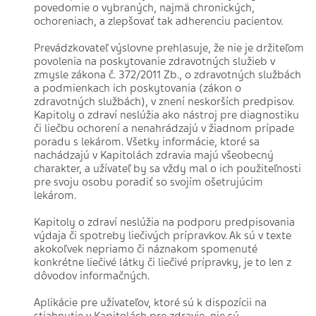
povedomie o vybraných, najmä chronických,
ochoreniach, a zlepšovať tak adherenciu pacientov.
Prevádzkovateľ výslovne prehlasuje, že nie je držiteľom
povolenia na poskytovanie zdravotných služieb v
zmysle zákona č. 372/2011 Zb., o zdravotných službách
a podmienkach ich poskytovania (zákon o
zdravotných službách), v znení neskorších predpisov.
Kapitoly o zdraví neslúžia ako nástroj pre diagnostiku
či liečbu ochorení a nenahrádzajú v žiadnom prípade
poradu s lekárom. Všetky informácie, ktoré sa
nachádzajú v Kapitolách zdravia majú všeobecný
charakter, a užívateľ by sa vždy mal o ich použiteľnosti
pre svoju osobu poradiť so svojím ošetrujúcim
lekárom.
Kapitoly o zdraví neslúžia na podporu predpisovania
výdaja či spotreby liečivých prípravkov. Ak sú v texte
akokoľvek nepriamo či náznakom spomenuté
konkrétne liečivé látky či liečivé prípravky, je to len z
dôvodov informačných.
Aplikácie pre užívateľov, ktoré sú k dispozícii na