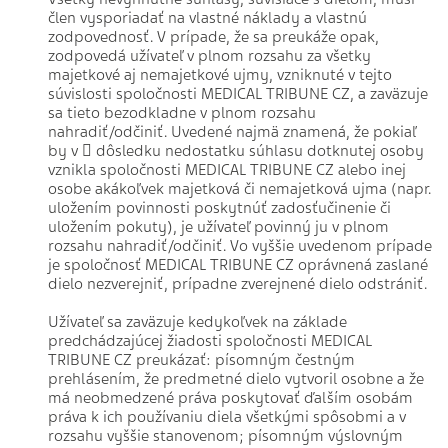
člen vysporiadať na vlastné náklady a vlastnú
zodpovednosť. V prípade, že sa preukáže opak,
zodpovedá užívateľ v plnom rozsahu za všetky
majetkové aj nemajetkové ujmy, vzniknuté v tejto
súvislosti spoločnosti MEDICAL TRIBUNE CZ, a zaväzuje
sa tieto bezodkladne v plnom rozsahu
nahradiť/odčiniť. Uvedené najmä znamená, že pokiaľ
by v  dôsledku nedostatku súhlasu dotknutej osoby
vznikla spoločnosti MEDICAL TRIBUNE CZ alebo inej
osobe akákoľvek majetková či nemajetková ujma (napr.
uložením povinnosti poskytnúť zadosťučinenie či
uložením pokuty), je užívateľ povinný ju v plnom
rozsahu nahradiť/odčiniť. Vo vyššie uvedenom prípade
je spoločnosť MEDICAL TRIBUNE CZ oprávnená zaslané
dielo nezverejniť, prípadne zverejnené dielo odstrániť.
Užívateľ sa zaväzuje kedykoľvek na základe
predchádzajúcej žiadosti spoločnosti MEDICAL
TRIBUNE CZ preukázať: písomným čestným
prehlásením, že predmetné dielo vytvoril osobne a že
má neobmedzené práva poskytovať ďalším osobám
práva k ich používaniu diela všetkými spôsobmi a v
rozsahu vyššie stanovenom; písomným výslovným