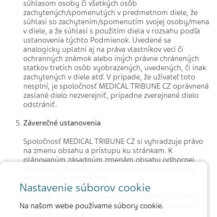
súhlasom osoby či všetkých osôb
zachytených/spomenutých v predmetnom diele, že
súhlasí so zachytením/spomenutím svojej osoby/mena
v diele, a že súhlasí s použitím diela v rozsahu podľa
ustanovenia týchto Podmienok. Uvedené sa
analogicky uplatní aj na práva vlastníkov vecí či
ochranných známok alebo iných právne chránených
statkov tretích osôb vyobrazených, uvedených, či inak
zachytených v diele atď. V prípade, že užívateľ toto
nesplní, je spoločnosť MEDICAL TRIBUNE CZ oprávnená
zaslané dielo nezverejniť, prípadne zverejnené dielo
odstrániť.
Záverečné ustanovenia
Spoločnosť MEDICAL TRIBUNE CZ si vyhradzuje právo
na zmenu obsahu a prístupu ku stránkam. K
plánovaným zásadným zmenám obsahu odbornej
sekcie a ku zmenám používania stránok bude vždy
pripojený dátum zmeny.
Nastavenie súborov cookie
MEDICAL TRIBUNE CZ si vyhradzuje právo na zmenu
Na našom webe používame súbory cookie.
týchto Podmienok. Prosím, sledujte preto aktuálne
znenie Podmienok.