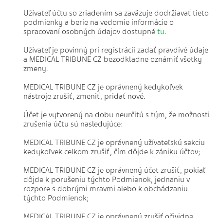
Užívateľ účtu so zriadením sa zaväzuje dodržiavať tieto
podmienky a berie na vedomie informácie o
spracovaní osobných údajov dostupné
tu
.
Užívateľ je povinný pri registrácii zadať pravdivé údaje
a MEDICAL TRIBUNE CZ bezodkladne oznámiť všetky
zmeny.
MEDICAL TRIBUNE CZ je oprávnený kedykoľvek
nástroje zrušiť, zmeniť, pridať nové.
Účet je vytvorený na dobu neurčitú s tým, že možnosti
zrušenia účtu sú nasledujúce:
MEDICAL TRIBUNE CZ je oprávnený užívateľskú sekciu
kedykoľvek celkom zrušiť, čím dôjde k zániku účtov;
MEDICAL TRIBUNE CZ je oprávnený účet zrušiť, pokiaľ
dôjde k porušeniu týchto Podmienok, jednaniu v
rozpore s dobrými mravmi alebo k obchádzaniu
týchto Podmienok;
MEDICAL TRIBUNE CZ je oprávnený zrušiť očividne