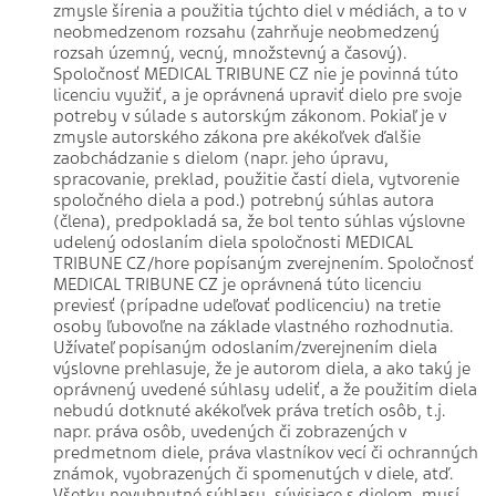
zmysle šírenia a použitia týchto diel v médiách, a to v
neobmedzenom rozsahu (zahrňuje neobmedzený
rozsah územný, vecný, množstevný a časový).
Spoločnosť MEDICAL TRIBUNE CZ nie je povinná túto
licenciu využiť, a je oprávnená upraviť dielo pre svoje
potreby v súlade s autorským zákonom. Pokiaľ je v
zmysle autorského zákona pre akékoľvek ďalšie
zaobchádzanie s dielom (napr. jeho úpravu,
spracovanie, preklad, použitie častí diela, vytvorenie
spoločného diela a pod.) potrebný súhlas autora
(člena), predpokladá sa, že bol tento súhlas výslovne
udelený odoslaním diela spoločnosti MEDICAL
TRIBUNE CZ/hore popísaným zverejnením. Spoločnosť
MEDICAL TRIBUNE CZ je oprávnená túto licenciu
previesť (prípadne udeľovať podlicenciu) na tretie
osoby ľubovoľne na základe vlastného rozhodnutia.
Užívateľ popísaným odoslaním/zverejnením diela
výslovne prehlasuje, že je autorom diela, a ako taký je
oprávnený uvedené súhlasy udeliť, a že použitím diela
nebudú dotknuté akékoľvek práva tretích osôb, t.j.
napr. práva osôb, uvedených či zobrazených v
predmetnom diele, práva vlastníkov vecí či ochranných
známok, vyobrazených či spomenutých v diele, atď.
Všetky nevyhnutné súhlasy, súvisiace s dielom, musí