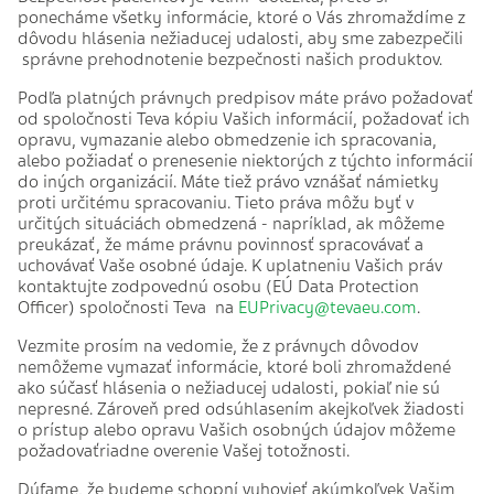
ponecháme všetky informácie, ktoré o Vás zhromaždíme z
dôvodu hlásenia nežiaducej udalosti, aby sme zabezpečili
správne prehodnotenie bezpečnosti našich produktov.
Podľa platných právnych predpisov máte právo požadovať
od spoločnosti Teva kópiu Vašich informácií, požadovať ich
opravu, vymazanie alebo obmedzenie ich spracovania,
alebo požiadať o prenesenie niektorých z týchto informácií
do iných organizácií. Máte tiež právo vznášať námietky
proti určitému spracovaniu. Tieto práva môžu byť v
určitých situáciách obmedzená - napríklad, ak môžeme
preukázať, že máme právnu povinnosť spracovávať a
uchovávať Vaše osobné údaje. K uplatneniu Vašich práv
kontaktujte zodpovednú osobu (EÚ Data Protection
Officer) spoločnosti Teva na
EUPrivacy@tevaeu.com
.
Vezmite prosím na vedomie, že z právnych dôvodov
nemôžeme vymazať informácie, ktoré boli zhromaždené
ako súčasť hlásenia o nežiaducej udalosti, pokiaľ nie sú
nepresné. Zároveň pred odsúhlasením akejkoľvek žiadosti
o prístup alebo opravu Vašich osobných údajov môžeme
požadovaťriadne overenie Vašej totožnosti.
Dúfame, že budeme schopní vyhovieť akýmkoľvek Vašim