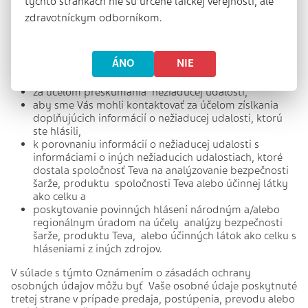
týchto stránkach nie sú určené laickej verejnosti, ale
Ako používame a zdieľame Vaše osobné
zdravotníckym odborníkom.
údaje
V rámci plnenia našich povinností týkajúcich sa
farmakovigilancie môžeme používať a zdieľať osobné údaje
ÁNO
NIE
na:
za účelom preskúmania nežiaducej udalosti,
aby sme Vás mohli kontaktovať za účelom zíslkania
doplňujúcich informácií o nežiaducej udalosti, ktorú
ste hlásili,
k porovnaniu informácií o nežiaducej udalosti s
informáciami o iných nežiaducich udalostiach, ktoré
dostala spoločnosť Teva na analýzovanie bezpečnosti
šarže, produktu spoločnosti Teva alebo účinnej látky
ako celku a
poskytovanie povinných hlásení národným a/alebo
regionálnym úradom na účely analýzy bezpečnosti
šarže, produktu Teva, alebo účinných látok ako celku s
hláseniami z iných zdrojov.
V súlade s týmto Oznámením o zásadách ochrany
osobných údajov môžu byť Vaše osobné údaje poskytnuté
tretej strane v prípade predaja, postúpenia, prevodu alebo