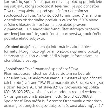
korporáciu, spoločnosť, partnerstvo, spoločný podnik lebo
iný subjekt, ktorý spoločnosť Teva riadi, je spoločnosťou
Teva riadený alebo je pod spoločným riadením so
spoločnosťou Teva. Na tento účel termín „riadiť“ znamená
vlastníctvo obchodného podielu s veľkosťou 50 % alebo
väčším s hlasovacím právom alebo alebo právom
vymenovať 50 % alebo viac členov štatutárnych orgánov
uvedenej korporácie, spoločnosti, partnerstva, spoločného
podniku alebo subjektu.
„
Osobné údaje
“
znamenajú informácie v akomkoľvek
formáte, ktorý môže byť priamo alebo nepriamo použitý
samostatne alebo v kombinácii s inými informáciami na
identifikáciu osoby.
„Spoločnosť Teva“
znamená spoločnosť Teva
Pharmaceutical Industries Ltd. so sídlom na Dvorah
Haneviah 124, Tel Aviv,Izrael alebo jej Sesterské spoločnosti
(alebo obe) vrátane TEVA Pharmaceuticals Slovakia s.r.o., so
sídlom Teslova 26, Bratislava 821 02, Slovenská republika
IČO: 35 923 253, zapísaná v obchodnom registri vedenom
Okresným súdom Bratislava I, odd. Sro, vl.č.35083/B
Spoločnosť Teva môže byť v tomto Oznámeniu o zásadách
ochrany osobných údajov ďalej označovaná ako „my“, „nás“