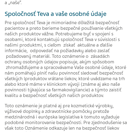
a „naše“.
Spoločnosť Teva a vaše osobné údaje
Pre spoločnosť Teva je mimoriadne dôležitá bezpečnosť
pacientov a preto berieme bezpečné používanie všetkých
našich produktov vážne. Potrebujeme byť v spojení s
osobami, ktoré kontaktujú spoločnosť Teva v súvislosti s
našimi produktmi, s cieľom získať aktuálne a ďalšie
informácie, odpovedať na požiadavky alebo zaslať
požadovaný materiál. Toto oznámenie o zásadách
ochrany osobných údajov popisuje, akým spôsobom
zhromažďujeme a spracovávame Vaše osobné údaje, ktoré
nám pomáhajú plniť našu povinnosť sledovať bezpečnosť
všetkých lproduktov vrátane liekov, ktoré uvádzame na trh
alebo ktoré máme v klinickom vývoji (známe aj ako naše
povinnosti týkajúce sa farmakovigilancie) a týmto zaistiť
kvalitu a bezpečnosť všetkých našich produktov.
Toto oznámenie je platné aj pre kozmetické výrobky,
výživové doplnky a zdravotnícke pomôcky pretože
medzinárodná i európska legislatíva k tomuto vyžaduje
podobné monitorovanie bezpečnosti. Pre zjednodušenie sa
však toto Oznámenie odkazuje len na bezpečnosť liekov