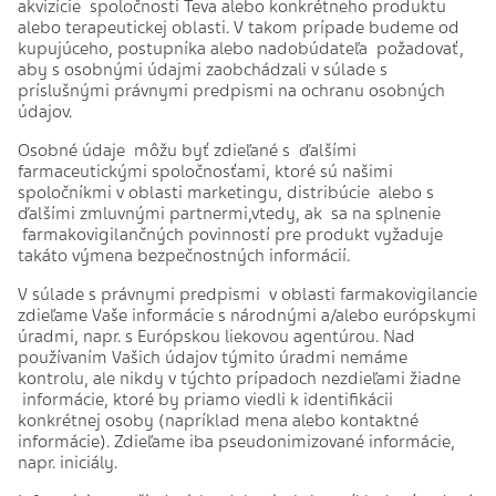
akvizície spoločnosti Teva alebo konkrétneho produktu
alebo terapeutickej oblasti. V takom prípade budeme od
kupujúceho, postupníka alebo nadobúdateľa požadovať,
aby s osobnými údajmi zaobchádzali v súlade s
príslušnými právnymi predpismi na ochranu osobných
údajov.
Osobné údaje môžu byť zdieľané s ďalšími
farmaceutickými spoločnosťami, ktoré sú našimi
spoločníkmi v oblasti marketingu, distribúcie alebo s
ďalšími zmluvnými partnermi,vtedy, ak sa na splnenie
farmakovigilančných povinností pre produkt vyžaduje
takáto výmena bezpečnostných informácií.
V súlade s právnymi predpismi v oblasti farmakovigilancie
zdieľame Vaše informácie s národnými a/alebo európskymi
úradmi, napr. s Európskou liekovou agentúrou. Nad
používaním Vašich údajov týmito úradmi nemáme
kontrolu, ale nikdy v týchto prípadoch nezdieľami žiadne
informácie, ktoré by priamo viedli k identifikácii
konkrétnej osoby (napríklad mena alebo kontaktné
informácie). Zdieľame iba pseudonimizované informácie,
napr. iniciály.