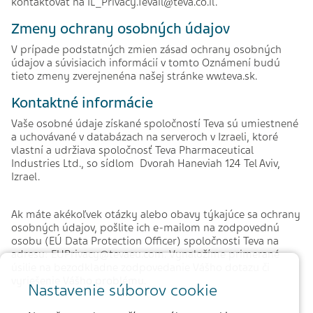
kontaktovať na IL_Privacy.Tevail@teva.co.il.
Zmeny ochrany osobných údajov
V prípade podstatných zmien zásad ochrany osobných
údajov a súvisiacich informácií v tomto Oznámení budú
tieto zmeny zverejnenéna našej stránke ww.teva.sk.
Kontaktné informácie
Vaše osobné údaje získané spoločností Teva sú umiestnené
a uchovávané v databázach na serveroch v Izraeli, ktoré
vlastní a udržiava spoločnosť Teva Pharmaceutical
Industries Ltd., so sídlom Dvorah Haneviah 124 Tel Aviv,
Izrael.
Ak máte akékoľvek otázky alebo obavy týkajúce sa ochrany
osobných údajov, pošlite ich e-mailom na zodpovednú
osobu (EÚ Data Protection Officer) spoločnosti Teva na
adresu: EUPrivacy@tevaeu.com. Vynaložíme primerané
úsilie na bezodkladne zodpovedanie Vášho dotazu či
vyriešenie Vášho problému.
Nastavenie súborov cookie