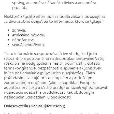
správy, anamnéza užívaných liekov a anamnéza
pacienta.
Niektoré z týchto informácií sa podľa zákona považujú za
„citlivé osobné údaje“. Sú to informácie, ktoré sa týkajú:
zdravia,
etnického pôvodu,
náboženstva,
sexuálneho života.
Tieto informácie sa spracovávajú len vtedy, keď je to
relevantné a potrebné na riadne zdokumentovanie Vašej
reakcie a na účely splnenia našich povinností v oblasti
farmakovigilancie, bezpečnosti a splnenie akýchkoľvek
iných požiadaviek vyplývajúcich z legislatívy. Tieto
požiadavky existujú preto, aby nám a príslušným
zodpovedným orgánom (ako je napríklad Európska
agentúra pre lieky a ďalšie úrady) umožnili vyhodnocovať
nežiaducie udalosti a predchádzať tak obdobným
nežiaducim udalostiam v budúcnosti.
Ohlasovatelia (Nahlasujúce osoby)