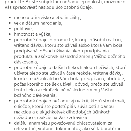
produkte. Ak ste subjektom nežiaducej udalosti, môžeme o
Vás spracovávať nasledujúce osobné údaje:
meno a priezvisko alebo iniciály ,
vek a dátum narodenia,
pohlavie,
hmotnosť a výška,
podrobné údaje o produkte, ktorý spôsobil reakciu,
vrátane dávky, ktorú ste užívali alebo ktorá Vám bola
predpísaná, dôvod užívania alebo predpísania
produktu a akékoľvek následné zmeny Vášho bežného
dávkovania,
podrobné údaje o ďalších liekoch alebo liečivách, ktoré
užívate alebo ste užívali v čase reakcie, vrátane dávky,
ktorú ste užívali alebo Vám bola predpísaná, obdobie,
počas ktorého ste liek užívali, dôvod, prečo ste užívali
tento liek a akékoľvek iné následné zmeny Vášho
bežného dávkovania,
podrobné údaje o nežiaducej reakcii, ktorú ste utrpeli,
o liečbe, ktorú ste podstúpili v súvislosti s danou
reakciou a o akýchkoľvek dlhodobých účinkoch
nežiaducej reakcie na Vaše zdravie a
ďalšiu anamnézu považovanú ohlasovateľom za
relevantnú, vrátane dokumentov, ako sú laboratórne