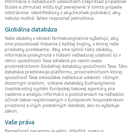
Informácie o nežiaducich udalostiach (napríklad prípadové
štúdie a zhrnutia) môžu byť zverejnené. V tomto prípade
odstránime identifikátory z akýchkoľvek publikácií, aby
nebolo možné ľahko rozpoznať jednotlivca.
Globálna databáza
Naše záväzky v oblasti farmakovigilancie vyžadujú, aby
sme posudzovali hlásenia z každej krajiny, v ktorej naše
produkty predávame. Aby sme splnili tieto záväzky,
informácie poskytnuté v hlásení nežiaducej udalosti sú v
rámci spoločnosti Teva zdieľané po celom svete
prostredníctvom Globálnej databázy spoločnosti Teva. Táto
databáza predstavuje platformu, prostredníctvom ktorej
spoločnosť Teva odovzdáva nežiaduce udalosti rôznym
dozorným úradom, vrátane databázy Eudravigilance
(nadnárodný systém Európskej liekovej agentúry pre
riadenie a analýzu informácií o podozreniach na nežiadúci
účinok liekov registrovaných v Európskom hospodárskom
priestore) a iných podobných databáz, ako to vyžaduje
zákon.
Vaše práva
Bezpečnosť pacientov je veľmi dôležitá, preto si