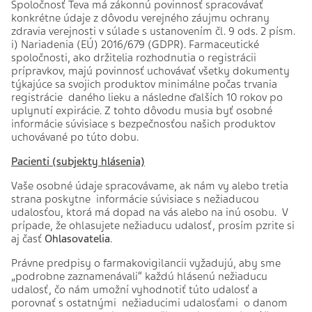
Spoločnosť Teva má zákonnú povinnosť spracovávať
konkrétne údaje z dôvodu verejného záujmu ochrany
zdravia verejnosti v súlade s ustanovením čl. 9 ods. 2 písm.
i) Nariadenia (EÚ) 2016/679 (GDPR). Farmaceutické
spoločnosti, ako držitelia rozhodnutia o registrácii
prípravkov, majú povinnosť uchovávať všetky dokumenty
týkajúce sa svojich produktov minimálne počas trvania
registrácie daného lieku a následne ďalších 10 rokov po
uplynutí expirácie. Z tohto dôvodu musia byť osobné
informácie súvisiace s bezpečnosťou našich produktov
uchovávané po túto dobu.
Pacienti (subjekty hlásenia)
Vaše osobné údaje spracovávame, ak nám vy alebo tretia
strana poskytne informácie súvisiace s nežiaducou
udalosťou, ktorá má dopad na vás alebo na inú osobu. V
prípade, že ohlasujete nežiaducu udalosť, prosím pzrite si
aj časť
Ohlasovatelia
.
Právne predpisy o farmakovigilancii vyžadujú, aby sme
„podrobne zaznamenávali“ každú hlásenú nežiaducu
udalosť, čo nám umožní vyhodnotiť túto udalosť a
porovnať s ostatnými nežiaducimi udalosťami o danom