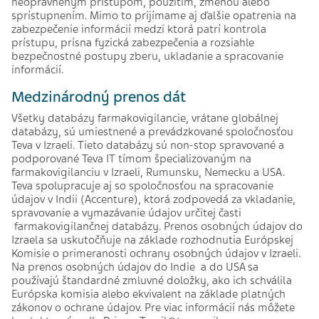
neoprávneným prístupom, použitím, zmenou alebo
sprístupnením. Mimo to prijímame aj ďalšie opatrenia na
zabezpečenie informácií medzi ktorá patrí kontrola
prístupu, prísna fyzická zabezpečenia a rozsiahle
bezpečnostné postupy zberu, ukladanie a spracovanie
informácií.
Medzinárodný prenos dát
Všetky databázy farmakovigilancie, vrátane globálnej
databázy, sú umiestnené a prevádzkované spoločnosťou
Teva v Izraeli. Tieto databázy sú non-stop spravované a
podporované Teva IT tímom špecializovaným na
farmakovigilanciu v Izraeli, Rumunsku, Nemecku a USA.
Teva spolupracuje aj so spoločnosťou na spracovanie
údajov v Indii (Accenture), ktorá zodpovedá za vkladanie,
spravovanie a vymazávanie údajov určitej časti
farmakovigilančnej databázy. Prenos osobných údajov do
Izraela sa uskutočňuje na základe rozhodnutia Európskej
Komisie o primeranosti ochrany osobných údajov v Izraeli.
Na prenos osobných údajov do Indie a do USA sa
používajú štandardné zmluvné doložky, ako ich schválila
Európska komisia alebo ekvivalent na základe platných
zákonov o ochrane údajov. Pre viac informácií nás môžete