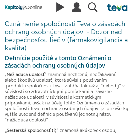
Oznámenie spoločnosti Teva o zásadách
ochrany osobných údajov - Dozor nad
bezpečnosťou liečiv (farmakovigilancia a
kvalita)
Definície použité v tomto Oznámení o
zásadách ochrany osobných údajov
„
Nežiaduca udalosť
“ znamená nechcenú, neočakávanú
alebo škodlivú udalosť, ktorá súvisí s používaním
produktu spoločnosti Teva. Zahŕňa taktiež aj "nehody" v
súvislosti so zdravotníckymi pomôckami a závažné
nežiaduce udalosti v súvislosti s kozmetickými
prípravkami, avšak na účely tohto Oznámenia o zásadách
spoločnosti Teva o ochrane osobných údajov je pre všetky
vyššie uvedené definície používaný jednotný názov
"nežiadúce udalosti" .
„Sesterská spoločnosť (i)“
znamená akúkoľvek osobu,