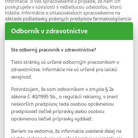
Informácie o Vás spracovávame v prípade, že nám ich
poskytujete v súvislosti s nežiaducou udalosťou, ktorú
hlásite. Informácie o ohlasovateĺoch spracovávame na
základe požiadavky právnych predpisov farmakovigilancie
ohľadne zabezpečenia sledovatelnosti a dostupnosti
Odborník v zdravotníctve
doplňujúcich údajov o nežiaducej udalosti a umožňuje
nám to kontaktovať Vás po obdržaní hlásenia. Ak hlásite
nežiaducu udalosť, môžeme o Vás spracovávať nasledovné
osobné údaje:
Ste odborný pracovník v zdravotníctve?
meno,
Tieto stránky sú určené odborným pracovníkom v
kontaktné údaje (ktoré môžu zahŕňať Vašu adresu, e-
zdravotníctve. Informácie nie sú určené pre laickú
mailovú adresu, telefónne číslo alebo číslo faxu),
povolanie (na základe, ktorého určujeme otázky o
verejnosť.
nežiaducej udalosti, ktoré Vám budú položené v
závislosti od predpokladanej úrovne Vašich
Potvrdzujem, že som odborníkom v zmysle § 2a
medicínskych znalostí)
zákona č. 40/1995 Sb., o regulácii reklamy, v znení
vzťah k osobe, ktoré sa hlásenie týka (tj. k subjektu
neskorších predpisov, teda osobou oprávnenou
hlásenia).
predpisovať liečivé prípravky alebo osobou
V prípade, že ste aj subjektom hlásenia, tieto informácie je
oprávnenou liečivé prípravky vydávať.
možné spojiť s informáciami, ktoré poskytnete v súvislosti
s Vašou reakciou.
Beriem na vedomie, že informácie uvedené ďalej na