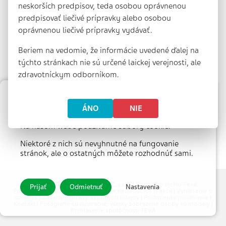
neskorších predpisov, teda osobou oprávnenou
predpisovať liečivé prípravky alebo osobou
oprávnenou liečivé prípravky vydávať.
Beriem na vedomie, že informácie uvedené ďalej na
týchto stránkach nie sú určené laickej verejnosti, ale
zdravotníckym odborníkom.
Nastavenie súborov cookie
ÁNO
NIE
Na našom webe používame súbory cookie.
Niektoré z nich sú nevyhnutné na fungovanie
stránok, ale o ostatných môžete rozhodnúť sami.
© 2026 MEDICAL TRIBUNE CZ, s.r.o. |
Partner projektu Teva
Prijať
Odmietnuť
Nastavenia
Pharmaceuticals CR, s.r.o.
|
Hlásenie nežiaducich reakcií
|
Vyhlásenie o
cookies
|
Zásady ochrany osobných údajov
|
Podmienky používania
|
Kontakt
| Fotografie sú ilustračné, všetky zobrazené osoby sú modely |
Prehlásenie spoločnosti TEVA