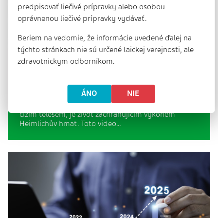
predpisovať liečivé prípravky alebo osobou
oprávnenou liečivé prípravky vydávať.
Beriem na vedomie, že informácie uvedené ďalej na
týchto stránkach nie sú určené laickej verejnosti, ale
zdravotníckym odborníkom.
Dušení cizím tělesem: Heimlichův
hmat
1 min. | 26. 6. 2025
ÁNO
NIE
Mnoho lidí se domnívá, že u osoby, která se dusí
cizím tělesem, je život zachraňujícím výkonem
Heimlichův hmat. Toto video…