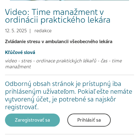
Video: Time manažment v
ordinácii praktického lekára
12. 5. 2025 | redakce
Zvládanie stresu v ambulancii všeobecného lekára
Kľúčové slová
video
-
stres
-
ordinace praktických lékařů
-
čas
-
time
manažment
Odborný obsah stránok je prístupný iba
prihláseným užívateľom. Pokiaľ ešte nemáte
vytvorený účet, je potrebné sa najskôr
registrovať.
Zaregistrovať sa
Prihlásiť sa