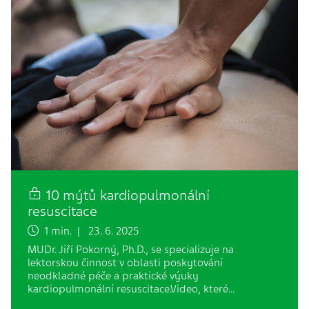
10 mýtů kardiopulmonální
resuscitace
1 min. | 23. 6. 2025
MUDr. Jiří Pokorný, Ph.D., se specializuje na
lektorskou činnost v oblasti poskytování
neodkladné péče a praktické výuky
kardiopulmonální resuscitace.Video, které…