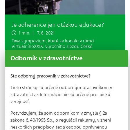
Je adherence jen otázkou edukace?
1 min. | 7. 6. 2021
Teva sympozium, které se konalo v rámci
VirtuálníhoXXIX. výročního sjezdu České
kardiologické společnosti.
Odborník v zdravotníctve
Ste odborný pracovník v zdravotníctve?
Tieto stránky sú určené odborným pracovníkom v
zdravotníctve. Informácie nie sú určené pre laickú
verejnosť.
Potvrdzujem, že som odborníkom v zmysle § 2a
zákona č. 40/1995 Sb., o regulácii reklamy, v znení
neskorších predpisov, teda osobou oprávnenou